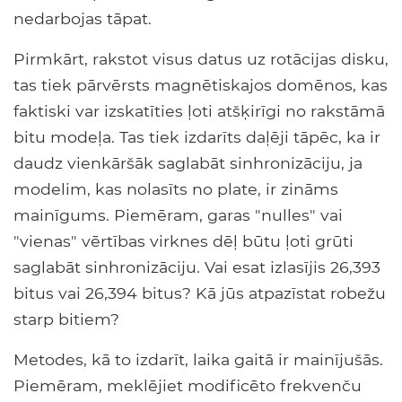
nedarbojas tāpat.
Pirmkārt, rakstot visus datus uz rotācijas disku,
tas tiek pārvērsts magnētiskajos domēnos, kas
faktiski var izskatīties ļoti atšķirīgi no rakstāmā
bitu modeļa. Tas tiek izdarīts daļēji tāpēc, ka ir
daudz vienkāršāk saglabāt sinhronizāciju, ja
modelim, kas nolasīts no plate, ir zināms
mainīgums. Piemēram, garas "nulles" vai
"vienas" vērtības virknes dēļ būtu ļoti grūti
saglabāt sinhronizāciju. Vai esat izlasījis 26,393
bitus vai 26,394 bitus? Kā jūs atpazīstat robežu
starp bitiem?
Metodes, kā to izdarīt, laika gaitā ir mainījušās.
Piemēram, meklējiet modificēto frekvenču