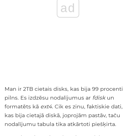
ad
Man ir 2TB cietais disks, kas bija 99 procenti
pilns. Es izdzēsu nodalījumus ar
fdisk
un
formatēts kā
ext4
. Cik es zinu, faktiskie dati,
kas bija cietajā diskā, joprojām pastāv, taču
nodalījumu tabula tika atkārtoti piešķirta.