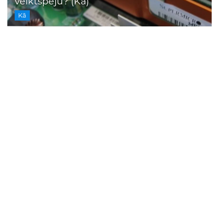
veiktspēju? (Kā)
Kā