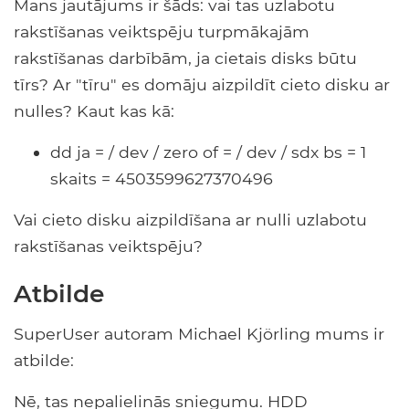
Mans jautājums ir šāds: vai tas uzlabotu
rakstīšanas veiktspēju turpmākajām
rakstīšanas darbībām, ja cietais disks būtu
tīrs? Ar "tīru" es domāju aizpildīt cieto disku ar
nulles? Kaut kas kā:
dd ja = / dev / zero of = / dev / sdx bs = 1
skaits = 4503599627370496
Vai cieto disku aizpildīšana ar nulli uzlabotu
rakstīšanas veiktspēju?
Atbilde
SuperUser autoram Michael Kjörling mums ir
atbilde:
Nē, tas nepalielinās sniegumu. HDD