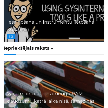
Iesaiņošana un instrumentu lietošana
kopā (Kā)
Kā
Iepriekšējais raksts »
Vai, izmantojot nesamērīgu RAM
daudzumu katrā laika nišā, samazinās