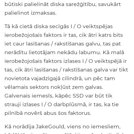
būtiski palielināt diska sarežģītību, savukārt
palielinot izmaksas.
Tā kā cietā diska secīgās I / O veiktspējas
ierobežojošais faktors ir tas, cik ātri katrs bits
iet caur lasīšanas / rakstīšanas galvu, tas pat
nerādītu lietotājam nekādu labumu. Kā malā
ierobežojošais faktors izlases I / O veiktspējā ir
tas, cik ātri lasīšanas / rakstīšanas galva var tikt
novietota vajadzīgajā cilindrā, un pēc tam
vēlamais sektors nokļūst zem galvas.
Galvenais iemesls, kāpēc SSD var būt tik
strauji izlases I / O darbplūsmā, ir tas, ka tie
pilnībā novērš abus šos faktorus.
Kā norādīja JakeGould, viens no iemesliem,