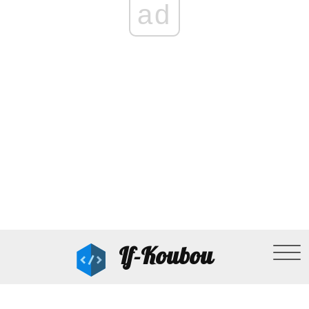
ad
If-Koubou