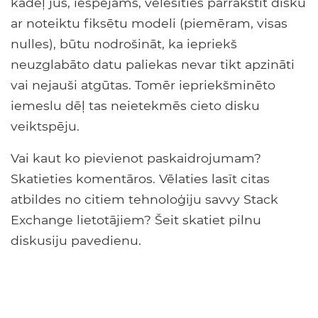
kādēļ jūs, iespējams, vēlēsities pārrakstīt disku
ar noteiktu fiksētu modeli (piemēram, visas
nulles), būtu nodrošināt, ka iepriekš
neuzglabāto datu paliekas nevar tikt apzināti
vai nejauši atgūtas. Tomēr iepriekšminēto
iemeslu dēļ tas neietekmēs cieto disku
veiktspēju.
Vai kaut ko pievienot paskaidrojumam?
Skatieties komentāros. Vēlaties lasīt citas
atbildes no citiem tehnoloģiju savvy Stack
Exchange lietotājiem? Šeit skatiet pilnu
diskusiju pavedienu.