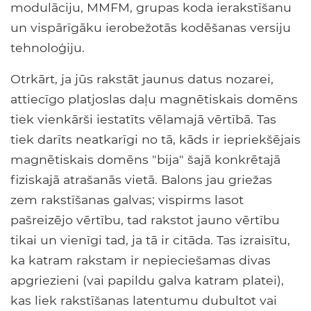
modulāciju, MMFM, grupas koda ierakstīšanu
un vispārīgāku ierobežotās kodēšanas versiju
tehnoloģiju.
Otrkārt, ja jūs rakstāt jaunus datus nozarei,
attiecīgo platjoslas daļu magnētiskais domēns
tiek vienkārši iestatīts vēlamajā vērtībā. Tas
tiek darīts neatkarīgi no tā, kāds ir iepriekšējais
magnētiskais domēns "bija" šajā konkrētajā
fiziskajā atrašanās vietā. Balons jau griežas
zem rakstīšanas galvas; vispirms lasot
pašreizējo vērtību, tad rakstot jauno vērtību
tikai un vienīgi tad, ja tā ir citāda. Tas izraisītu,
ka katram rakstam ir nepieciešamas divas
apgriezieni (vai papildu galva katram platei),
kas liek rakstīšanas latentumu dubultot vai