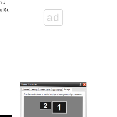
mu,
alēt
ad