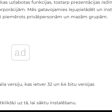
ākas uzlabotas funkcijas, tostarp prezentācijas režī
orporācijām. Mēs gatavojamies lejupielādēt un inst
eāli piemērots privātpersonām un mazām grupām.
ad
la versiju, kas ietver 32 un 64 bitu versijas
klikšķi uz tā, lai sāktu instalēšanu.