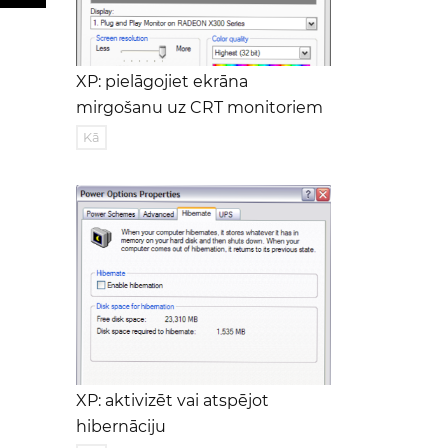
XP: pielāgojiet ekrāna
mirgošanu uz CRT monitoriem
Kā
XP: aktivizēt vai atspējot
hibernāciju