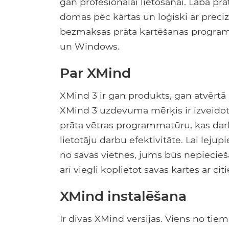
gan profesionālai lietošanai. Laba p
domas pēc kārtas un loģiski ar preciz
bezmaksas prāta kartēšanas program
un Windows.
Par XMind
XMind 3 ir gan produkts, gan atvērtā 
XMind 3 uzdevuma mērķis ir izveido
prāta vētras programmatūru, kas darb
lietotāju darbu efektivitāte. Lai le
no savas vietnes, jums būs nepiecie
arī viegli koplietot savas kartes ar c
XMind instalēšana
Ir divas XMind versijas. Viens no tiem