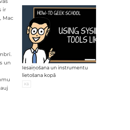
vas
 ir
, Mac
mbrī.
s un
Iesaiņošana un instrumentu
lietošana kopā
ammu
Kā
auj