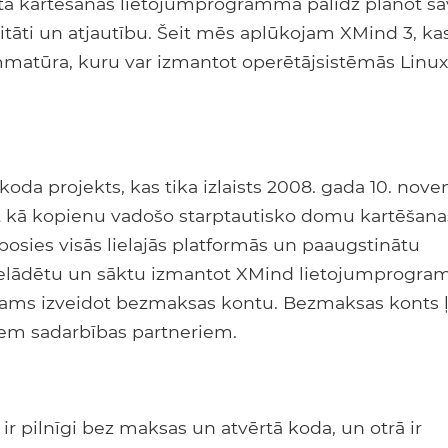
rāta kartēšanas lietojumprogramma palīdz plānot sa
itāti un atjautību. Šeit mēs aplūkojam XMind 3, kas
matūra, kuru var izmantot operētājsistēmās Linux
koda projekts, kas tika izlaists 2008. gada 10. nove
t kā kopienu vadošo starptautisko domu kartēšana
osies visās lielajās platformās un paaugstinātu
jupielādētu un sāktu izmantot XMind lietojumprogr
šams izveidot bezmaksas kontu. Bezmaksas konts ļ
itiem sadarbības partneriem.
 ir pilnīgi bez maksas un atvērtā koda, un otrā ir