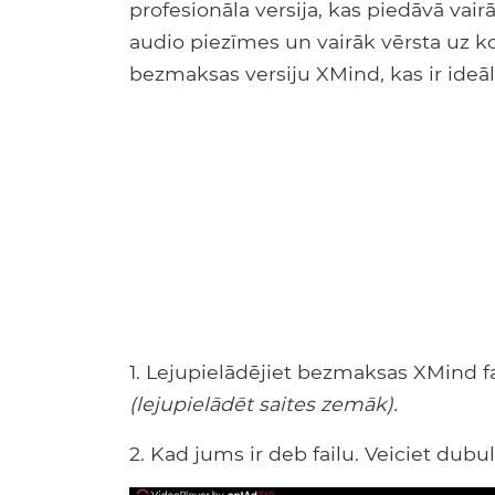
profesionāla versija, kas piedāvā vair
audio piezīmes un vairāk vērsta uz k
bezmaksas versiju XMind, kas ir id
1. Lejupielādējiet bezmaksas XMind fai
(lejupielādēt saites zemāk).
2. Kad jums ir deb failu. Veiciet dubult