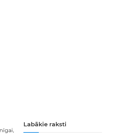
Labākie raksti
īgai,