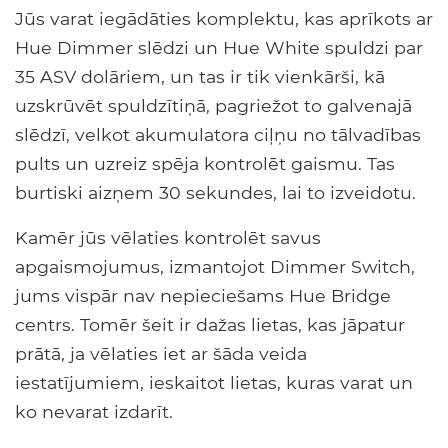
Jūs varat iegādāties komplektu, kas aprīkots ar
Hue Dimmer slēdzi un Hue White spuldzi par
35 ASV dolāriem, un tas ir tik vienkārši, kā
uzskrūvēt spuldzītiņā, pagriežot to galvenajā
slēdzī, velkot akumulatora ciļņu no tālvadības
pults un uzreiz spēja kontrolēt gaismu. Tas
burtiski aizņem 30 sekundes, lai to izveidotu.
Kamēr jūs vēlaties kontrolēt savus
apgaismojumus, izmantojot Dimmer Switch,
jums vispār nav nepieciešams Hue Bridge
centrs. Tomēr šeit ir dažas lietas, kas jāpatur
prātā, ja vēlaties iet ar šāda veida
iestatījumiem, ieskaitot lietas, kuras varat un
ko nevarat izdarīt.