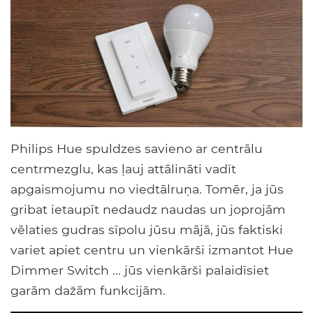
Philips Hue spuldzes savieno ar centrālu
centrmezglu, kas ļauj attālināti vadīt
apgaismojumu no viedtālruņa. Tomēr, ja jūs
gribat ietaupīt nedaudz naudas un joprojām
vēlaties gudras sīpolu jūsu mājā, jūs faktiski
variet apiet centru un vienkārši izmantot Hue
Dimmer Switch ... jūs vienkārši palaidīsiet
garām dažām funkcijām.