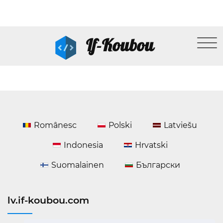
If-Koubou
Românesc
Polski
Latviešu
Indonesia
Hrvatski
Suomalainen
Български
lv.if-koubou.com