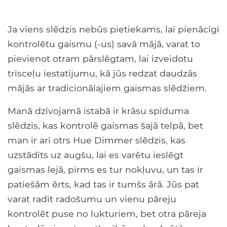
Ja viens slēdzis nebūs pietiekams, lai pienācīgi
kontrolētu gaismu (-us) savā mājā, varat to
pievienot otram pārslēgtam, lai izveidotu
trīsceļu iestatījumu, kā jūs redzat daudzās
mājās ar tradicionālajiem gaismas slēdžiem.
Manā dzīvojamā istabā ir krāsu spīduma
slēdzis, kas kontrolē gaismas šajā telpā, bet
man ir arī otrs Hue Dimmer slēdzis, kas
uzstādīts uz augšu, lai es varētu ieslēgt
gaismas lejā, pirms es tur nokļuvu, un tas ir
patiešām ērts, kad tas ir tumšs ārā. Jūs pat
varat radīt radošumu un vienu pāreju
kontrolēt puse no lukturiem, bet otra pāreja