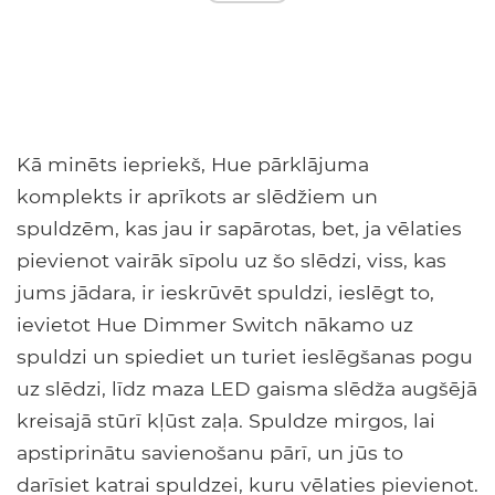
Kā minēts iepriekš, Hue pārklājuma
komplekts ir aprīkots ar slēdžiem un
spuldzēm, kas jau ir sapārotas, bet, ja vēlaties
pievienot vairāk sīpolu uz šo slēdzi, viss, kas
jums jādara, ir ieskrūvēt spuldzi, ieslēgt to,
ievietot Hue Dimmer Switch nākamo uz
spuldzi un spiediet un turiet ieslēgšanas pogu
uz slēdzi, līdz maza LED gaisma slēdža augšējā
kreisajā stūrī kļūst zaļa. Spuldze mirgos, lai
apstiprinātu savienošanu pārī, un jūs to
darīsiet katrai spuldzei, kuru vēlaties pievienot.