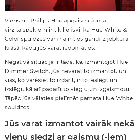
Viens no Philips Hue apgaismojuma
virzītājspēkiem ir tik lieliski, ka Hue White &
Color spuldzes var mainīties gandrīz jebkurā
krāsā, kādu jūs varat iedomāties.
Negatīvā situācija ir tāda, ka, izmantojot Hue
Dimmer Switch, jūs nevarat to izmantot, un
viss, ko varēsiet to izdarīt, ir to ieslēgt un
izslēgt, kā arī padarīt to vieglu un izgaismotu.
Tāpēc jūs vēlaties pielīmēt pamata Hue White
spuldzes.
Jūs varat izmantot vairāk nekā
vienu slēdzi ar gaismu (-iem)