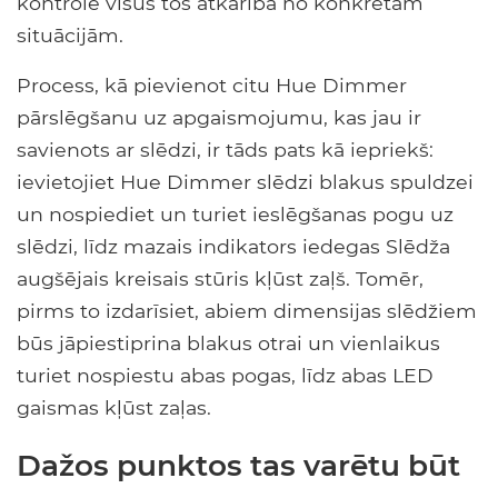
kontrolē visus tos atkarībā no konkrētām
situācijām.
Process, kā pievienot citu Hue Dimmer
pārslēgšanu uz apgaismojumu, kas jau ir
savienots ar slēdzi, ir tāds pats kā iepriekš:
ievietojiet Hue Dimmer slēdzi blakus spuldzei
un nospiediet un turiet ieslēgšanas pogu uz
slēdzi, līdz mazais indikators iedegas Slēdža
augšējais kreisais stūris kļūst zaļš. Tomēr,
pirms to izdarīsiet, abiem dimensijas slēdžiem
būs jāpiestiprina blakus otrai un vienlaikus
turiet nospiestu abas pogas, līdz abas LED
gaismas kļūst zaļas.
Dažos punktos tas varētu būt