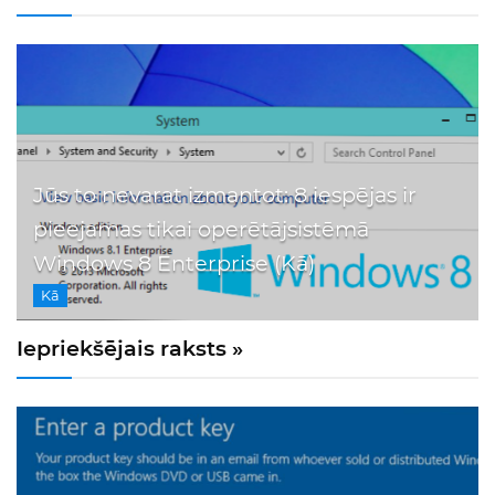
Jūs to nevarat izmantot: 8 iespējas ir
pieejamas tikai operētājsistēmā
Windows 8 Enterprise (Kā)
Kā
Iepriekšējais raksts »