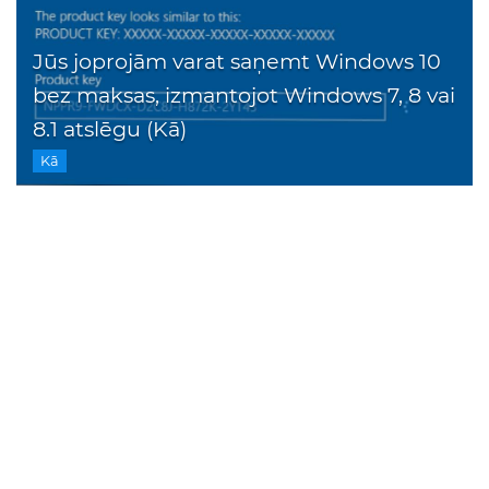
Jūs joprojām varat saņemt Windows 10
bez maksas, izmantojot Windows 7, 8 vai
8.1 atslēgu (Kā)
Kā